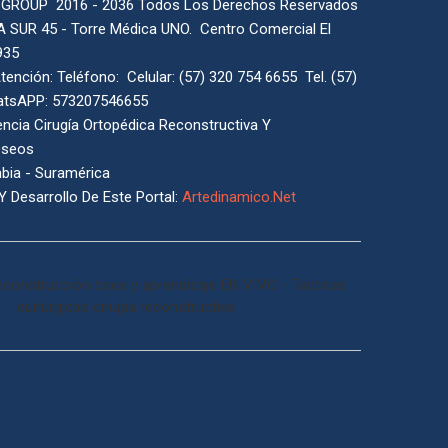
 GROUP 2016 - 2036 Todos Los Derechos Reservados
A SUR 45 - Torre Médica UNO. Centro Comercial El
935
tención: Teléfono: Celular: (57) 320 754 6655 Tel. (57)
atsAPP: 573207546655
ncia Cirugía Ortopédica Reconstructiva Y
Óseos
mbia - Suramérica
Y Desarrollo De Este Portal:
Artedinamico.Net