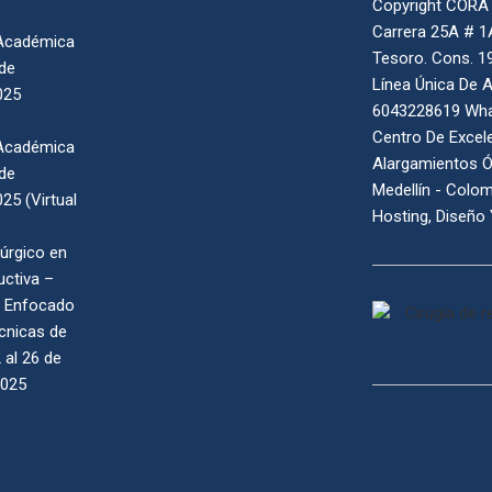
Copyright CORA
Carrera 25A # 1
Académica
Tesoro. Cons. 1
 de
Línea Única De A
025
6043228619 Wh
Centro De Excele
Académica
Alargamientos 
 de
Medellín - Colo
25 (Virtual
Hosting, Diseño 
rúrgico en
uctiva –
o Enfocado
écnicas de
 al 26 de
2025